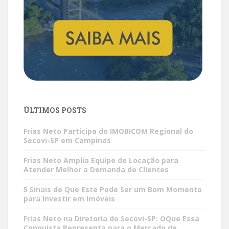
ÚLTIMOS POSTS
Frias Neto Participa do IMOBICOM Regional do
Secovi-SP em Campinas
Frias Neto Amplia Equipe de Locação para
Atender Melhor a Demanda de Clientes
5 Sinais de Que Este Pode Ser um Bom Momento
para Investir em Imóveis
Frias Neto na Diretoria do Secovi-SP: OQue Essa
Conquista Representa para o Mercado de