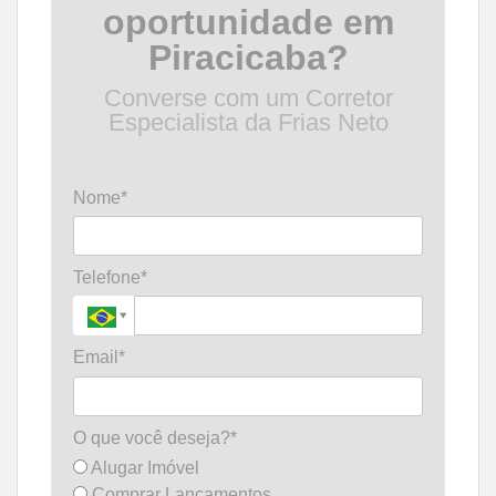
oportunidade em
Piracicaba?
Converse com um Corretor
Especialista da Frias Neto
Nome*
Telefone*
Email*
O que você deseja?*
Alugar Imóvel
Comprar Lançamentos