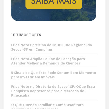
ÚLTIMOS POSTS
Frias Neto Participa do IMOBICOM Regional do
Secovi-SP em Campinas
Frias Neto Amplia Equipe de Locação para
Atender Melhor a Demanda de Clientes
5 Sinais de Que Este Pode Ser um Bom Momento
para Investir em Imóveis
Frias Neto na Diretoria do Secovi-SP: OQue Essa
Conquista Representa para o Mercado de
Piracicaba!
O Que É Renda Familiar e Como Usar Para