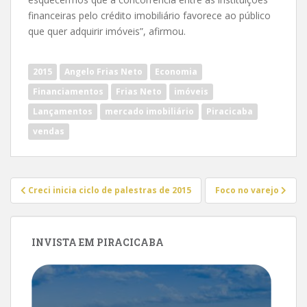
financeiras pelo crédito imobiliário favorece ao público
que quer adquirir imóveis”, afirmou.
2015
Angelo Frias Neto
Economia
Financiamentos
Frias Neto
imóveis
Lançamentos
mercado imobiliário
Piracicaba
vendas
Navegação
Creci inicia ciclo de palestras de 2015
Foco no varejo
de
Post
INVISTA EM PIRACICABA