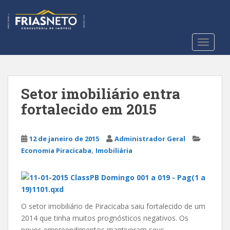
S
k
i
p
TOGGLE
t
o
m
a
Setor imobiliário entra
i
fortalecido em 2015
n
c
o
12 de janeiro de 2015
Administrador Geral
n
,
Economia Piracicaba
Imobiliária
t
e
n
t
O setor imobiliário de Piracicaba saiu fortalecido de um
2014 que tinha muitos prognósticos negativos. Os
novos empreendimentos mantiveram seus