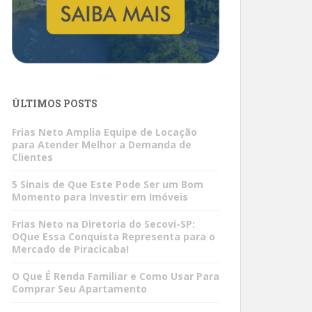
ÚLTIMOS POSTS
Frias Neto Amplia Equipe de Locação
para Atender Melhor a Demanda de
Clientes
5 Sinais de Que Este Pode Ser um Bom
Momento para Investir em Imóveis
Frias Neto na Diretoria do Secovi-SP:
OQue Essa Conquista Representa para o
Mercado de Piracicaba!
O Que É Renda Familiar e Como Usar Para
Comprar Seu Apartamento