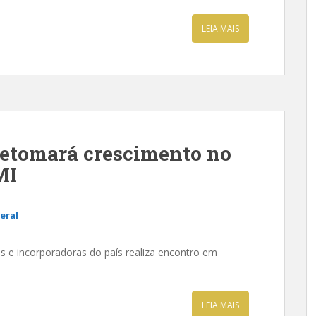
LEIA MAIS
retomará crescimento no
MI
eral
as e incorporadoras do país realiza encontro em
LEIA MAIS