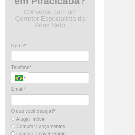
em Piracicaba?
Converse com um
Corretor Especialista da
Frias Neto
Nome*
Telefone*
Email*
O que você deseja?*
Alugar Imóvel
Comprar Lançamentos
Comprar Imóvel Pronto