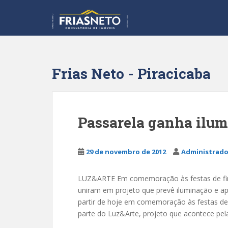
S
k
i
p
t
o
Frias Neto - Piracicaba
m
a
i
n
Passarela ganha ilum
c
o
n
29 de novembro de 2012
Administrado
t
e
LUZ&ARTE Em comemoração às festas de fim 
n
uniram em projeto que prevê iluminação e apr
t
partir de hoje em comemoração às festas de 
parte do Luz&Arte, projeto que acontece pel