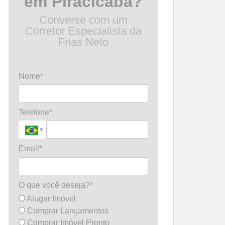
em Piracicaba?
Converse com um
Corretor Especialista da
Frias Neto
Nome*
Telefone*
Email*
O que você deseja?*
Alugar Imóvel
Comprar Lançamentos
Comprar Imóvel Pronto