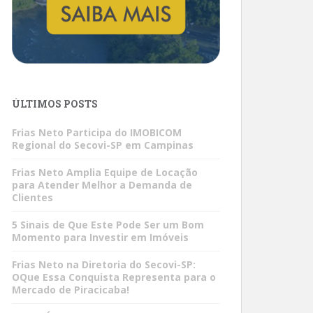
ÚLTIMOS POSTS
Frias Neto Participa do IMOBICOM
Regional do Secovi-SP em Campinas
Frias Neto Amplia Equipe de Locação
para Atender Melhor a Demanda de
Clientes
5 Sinais de Que Este Pode Ser um Bom
Momento para Investir em Imóveis
Frias Neto na Diretoria do Secovi-SP:
OQue Essa Conquista Representa para o
Mercado de Piracicaba!