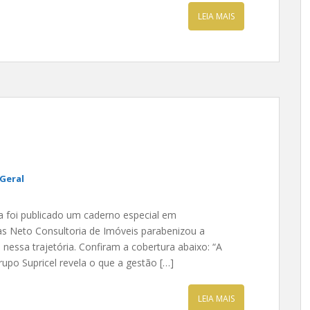
LEIA MAIS
Geral
a foi publicado um caderno especial em
as Neto Consultoria de Imóveis parabenizou a
nessa trajetória. Confiram a cobertura abaixo: “A
po Supricel revela o que a gestão […]
LEIA MAIS