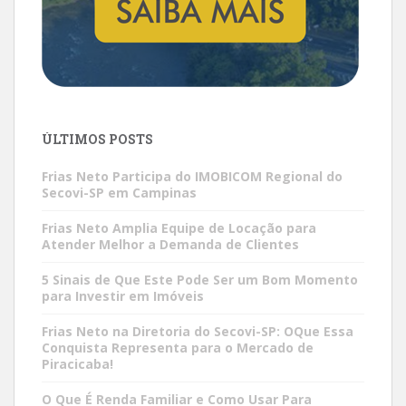
ÚLTIMOS POSTS
Frias Neto Participa do IMOBICOM Regional do
Secovi-SP em Campinas
Frias Neto Amplia Equipe de Locação para
Atender Melhor a Demanda de Clientes
5 Sinais de Que Este Pode Ser um Bom Momento
para Investir em Imóveis
Frias Neto na Diretoria do Secovi-SP: OQue Essa
Conquista Representa para o Mercado de
Piracicaba!
O Que É Renda Familiar e Como Usar Para