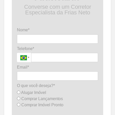
Converse com um Corretor
Especialista da Frias Neto
Nome*
Telefone*
Email*
O que você deseja?*
Alugar Imóvel
Comprar Lançamentos
Comprar Imóvel Pronto