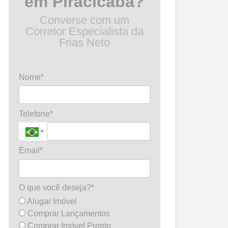
em Piracicaba?
Converse com um
Corretor Especialista da
Frias Neto
Nome*
Telefone*
Email*
O que você deseja?*
Alugar Imóvel
Comprar Lançamentos
Comprar Imóvel Pronto