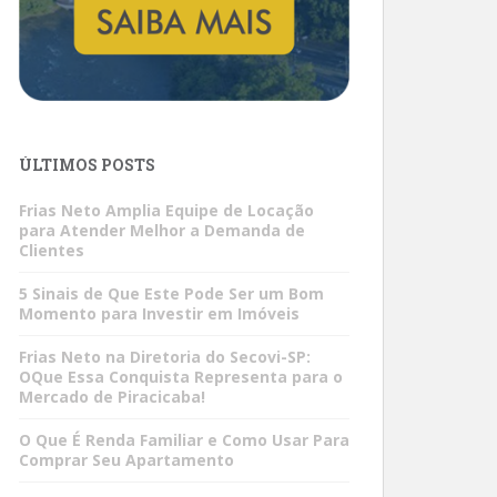
ÚLTIMOS POSTS
Frias Neto Amplia Equipe de Locação
para Atender Melhor a Demanda de
Clientes
5 Sinais de Que Este Pode Ser um Bom
Momento para Investir em Imóveis
Frias Neto na Diretoria do Secovi-SP:
OQue Essa Conquista Representa para o
Mercado de Piracicaba!
O Que É Renda Familiar e Como Usar Para
Comprar Seu Apartamento