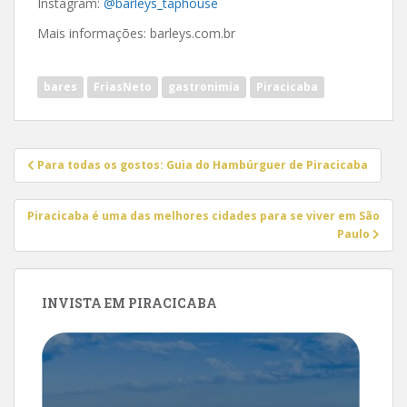
Instagram:
@barleys_taphouse
Mais informações: barleys.com.br
bares
FriasNeto
gastronimia
Piracicaba
Navegação
Para todas os gostos: Guia do Hambúrguer de Piracicaba
de
Post
Piracicaba é uma das melhores cidades para se viver em São
Paulo
INVISTA EM PIRACICABA