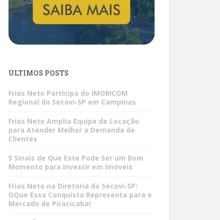
ÚLTIMOS POSTS
Frias Neto Participa do IMOBICOM
Regional do Secovi-SP em Campinas
Frias Neto Amplia Equipe de Locação
para Atender Melhor a Demanda de
Clientes
5 Sinais de Que Este Pode Ser um Bom
Momento para Investir em Imóveis
Frias Neto na Diretoria do Secovi-SP:
OQue Essa Conquista Representa para o
Mercado de Piracicaba!