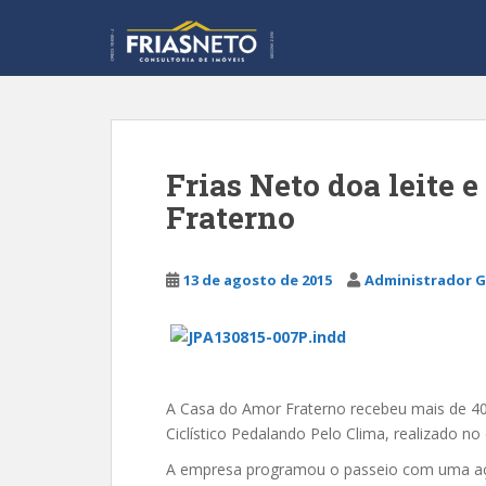
S
k
i
p
t
o
m
Frias Neto doa leite 
a
Fraterno
i
n
c
13 de agosto de 2015
Administrador G
o
n
t
e
n
A Casa do Amor Fraterno recebeu mais de 400
t
Ciclístico Pedalando Pelo Clima, realizado no
A empresa programou o passeio com uma açã