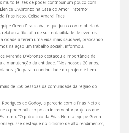
mos muito felizes de poder contribuir um pouco com
 Elenice D’Abronzo na Casa do Amor Fraterno”,
da Frias Neto, Celisa Amaral Frias.
equipe Green Piracicaba, e que junto com o atleta da
relatou a filosofia de sustentabilidade de eventos
a cidade a terem uma vida mais saudável, praticando
mos na ação um trabalho social”, informou.
ice Miranda D’Abronzo destacou a importância da
ra a manutenção da entidade. “Nos nossos 20 anos,
laboração para a continuidade do projeto é bem-
 mais de 250 pessoas da comunidade da região do
o Rodrigues de Godoy, a parceria com a Frias Neto e
que o poder público possa incrementar projetos que
aterno. “O patrocínio da Frias Neto à equipe Green
conseguisse destaque no ciclismo de alto rendimento”,