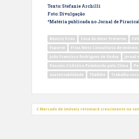
Texto: Stefanie Archilli
Foto: Divulgação
*Matéria publicada no Jornal de Piracicab
Beatriz Frias
Casa do Amor Fraterno
Cel
Esporte
Frias Neto Consultoria de Imóveis
João Francisco Rodrigues de Godoy
jornal 
Passeio Ciclístico Pedalando pelo Clima
Pe
sustentabilidade
TheBike
Trabalho soci
Navegação
Mercado de imóveis retomará crescimento no sem
de
Post