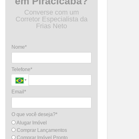
em Piracicaba?
Converse com um
Corretor Especialista da
Frias Neto
Nome*
Telefone*
Email*
O que você deseja?*
Alugar Imóvel
Comprar Lançamentos
Comprar Imóvel Pronto