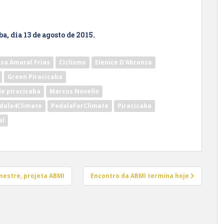
a, dia 13 de agosto de 2015.
isa Amaral Frias
Ciclismo
Elenice D'Abronzo
Green Piracicaba
de piracicaba
Marcos Novello
dala4Climate
PedalaForClimate
Piracicaba
al
estre, projeta ABMI
Encontro da ABMI termina hoje