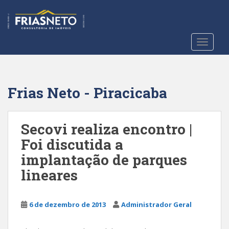
S
k
i
p
TOGGLE
t
o
m
a
Frias Neto - Piracicaba
i
n
c
Secovi realiza encontro |
o
Foi discutida a
n
implantação de parques
t
e
lineares
n
t
6 de dezembro de 2013
Administrador Geral