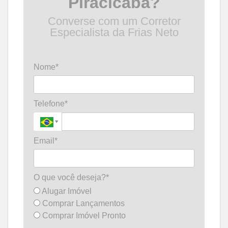
Piracicaba?
Converse com um Corretor
Especialista da Frias Neto
Nome*
Telefone*
Email*
O que você deseja?*
Alugar Imóvel
Comprar Lançamentos
Comprar Imóvel Pronto