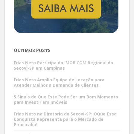
ÚLTIMOS POSTS
Frias Neto Participa do IMOBICOM Regional do
Secovi-SP em Campinas
Frias Neto Amplia Equipe de Locação para
Atender Melhor a Demanda de Clientes
5 Sinais de Que Este Pode Ser um Bom Momento
para Investir em Imóveis
Frias Neto na Diretoria do Secovi-SP: OQue Essa
Conquista Representa para o Mercado de
Piracicaba!